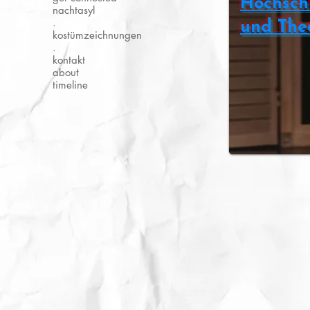
Hochsch
nachtasyl
.
und The
kostümzeichnungen
.
kontakt
about
timeline