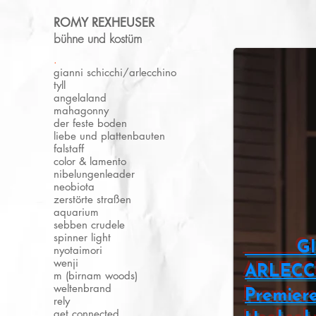
ROMY REXHEUSER
bühne und kostüm
.
gianni schicchi/arlecchino
tyll
angelaland
mahagonny
der feste boden
liebe und plattenbauten
falstaff
color & lamento
nibelungenleader
neobiota
zerstörte straßen
aquarium
sebben crudele
spinner light
GIAN
nyotaimori
wenji
ARL
m (birnam woods)
weltenbrand
Premiere
rely
get connected