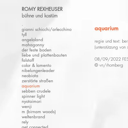
ROMY REXHEUSER
bühne und kostüm
.
aquarium
gianni schicchi/arlecchino
tyll
angelaland
regie und text: be
mahagonny
(unterstützung von
der feste boden
liebe und plattenbauten
08/09/2022 FES
falstaff
© vn/rhomberg
color & lamento
nibelungenleader
neobiota
zerstörte straßen
aquarium
sebben crudele
spinner light
nyotaimori
wenji
m (birnam woods)
weltenbrand
rely
get connected