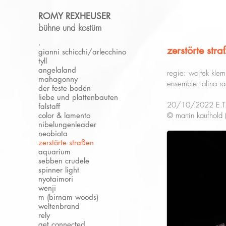
ROMY REXHEUSER
bühne und kostüm
.
zerstörte str
gianni schicchi/arlecchino
tyll
angelaland
regie: wojtek klem
mahagonny
ensemble: alina ra
der feste boden
liebe und plattenbauten
20/10/2022 E.
falstaff
color & lamento
© martin kaufhold 
nibelungenleader
neobiota
zerstörte straßen
aquarium
sebben crudele
spinner light
nyotaimori
wenji
m (birnam woods)
weltenbrand
rely
get connected