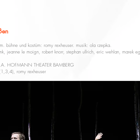
aßen
m. bühne und kostüm: romy rexheuser. musik: ola rzepka.
nk, jeanne le moign, robert knorr, stephan ullrich, eric wehlan, marek eg
T.A. HOFMANN THEATER BAMBERG
(1,3,4), romy rexheuser