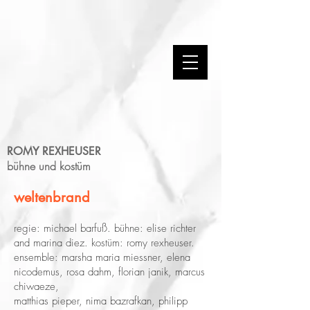
ROMY REXHEUSER
bühne und kostüm
weltenbrand
regie: michael barfuß. bühne: elise richter
and marina diez. kostüm: romy rexheuser.
ensemble: marsha maria miessner, elena
nicodemus, rosa dahm, florian janik, marcus
chiwaeze,
matthias pieper, nima bazrafkan, philipp