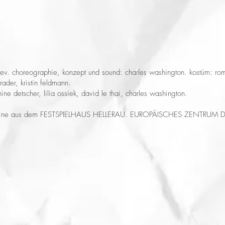
zev. choreographie, konzept und sound: charles washington. kostüm: ro
hrader, kristin feldmann.
ine detscher, lilia ossiek, david le thai, charles washington.
ine aus dem FESTSPIELHAUS HELLERAU. EUROPÄISCHES ZENTRUM 