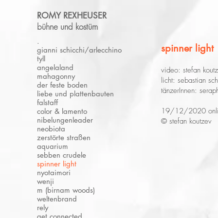
ROMY REXHEUSER
bühne und kostüm
.
spinner light
gianni schicchi/arlecchino
tyll
angelaland
video: stefan kout
mahagonny
licht: sebastian sc
der feste boden
tänzerInnen: seraph
liebe und plattenbauten
falstaff
19/12/2020 onl
color & lamento
nibelungenleader
© stefan koutzev
neobiota
zerstörte straßen
aquarium
sebben crudele
spinner light
nyotaimori
wenji
m (birnam woods)
weltenbrand
rely
get connected